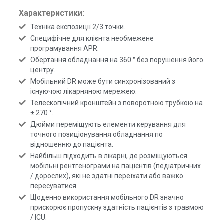
Характеристики:
Техніка експозиції 2/3 точки.
Специфічне для клієнта необмежене
програмування APR.
Обертання обладнання на 360 ° без порушення його
центру.
Мобільний DR може бути синхронізований з
існуючою лікарняною мережею.
Телескопічний кронштейн з поворотною трубкою на
± 270 °.
Дюйми переміщують елементи керування для
точного позиціонування обладнання по
відношенню до пацієнта.
Найбільш підходить в лікарні, де розміщуються
мобільні рентгенограми на пацієнтів (педіатричних
/ дорослих), які не здатні переїхати або важко
пересуватися.
Щоденно використання мобільного DR значно
прискорює пропускну здатність пацієнтів з травмою
/ ICU.