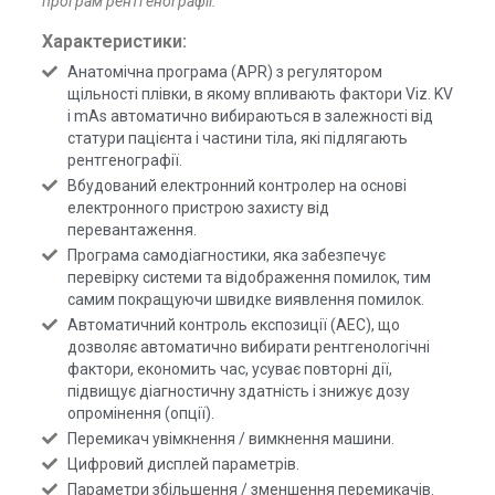
програм рентгенографії.
Характеристики:
Анатомічна програма (APR) з регулятором
щільності плівки, в якому впливають фактори Viz. KV
і mAs автоматично вибираються в залежності від
статури пацієнта і частини тіла, які підлягають
рентгенографії.
Вбудований електронний контролер на основі
електронного пристрою захисту від
перевантаження.
Програма самодіагностики, яка забезпечує
перевірку системи та відображення помилок, тим
самим покращуючи швидке виявлення помилок.
Автоматичний контроль експозиції (AEC), що
дозволяє автоматично вибирати рентгенологічні
фактори, економить час, усуває повторні дії,
підвищує діагностичну здатність і знижує дозу
опромінення (опції).
Перемикач увімкнення / вимкнення машини.
Цифровий дисплей параметрів.
Параметри збільшення / зменшення перемикачів.