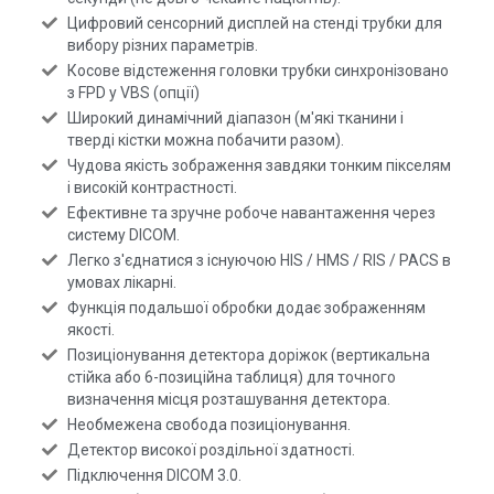
Цифровий сенсорний дисплей на стенді трубки для
вибору різних параметрів.
Косове відстеження головки трубки синхронізовано
з FPD у VBS (опції)
Широкий динамічний діапазон (м'які тканини і
тверді кістки можна побачити разом).
Чудова якість зображення завдяки тонким пікселям
і високій контрастності.
Ефективне та зручне робоче навантаження через
систему DICOM.
Легко з'єднатися з існуючою HIS / HMS / RIS / PACS в
умовах лікарні.
Функція подальшої обробки додає зображенням
якості.
Позиціонування детектора доріжок (вертикальна
стійка або 6-позиційна таблиця) для точного
визначення місця розташування детектора.
Необмежена свобода позиціонування.
Детектор високої роздільної здатності.
Підключення DICOM 3.0.