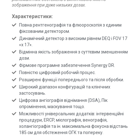
зображення при дуже низьких дозах.
Характеристики:
Повна рентгенографія та флюороскопія з єдиним
фіксованим детектором.
Динамічний детектор з високим рівнем DEQ і FOV 17
«х 17».
Відмінна якість зображення з суттєвим зменшенням
дози.
Фірмове програмне забезпечення Synergy DR.
Повністю цифровий робочий процес.
Розширені функції попереднього та після обробки.
Широкий діапазон конфігурацій та клінічних
застосувань.
Цифрова ангіографія віднімання (DSA), Пік
опромінення, маскування тощо.
Можливості універсальних додатків: інтервенційні
процедури, ERCP, мієлографія, венографія,
холангіографія та ін. максимальна фокусна відстань
185 см для обстеження ОГК та попереку.