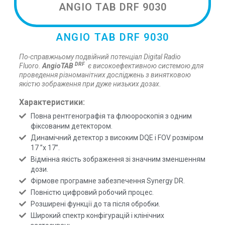
ANGIO TAB DRF 9030
ANGIO TAB DRF 9030
По-справжньому подвійний потенціал Digital Radio
DRF
Fluoro.
AngioTAB
є високоефективною системою для
проведення різноманітних досліджень з винятковою
якістю зображення при дуже низьких дозах.
Характеристики:
Повна рентгенографія та флюороскопія з одним
фіксованим детектором.
Динамічний детектор з високим DQE і FOV розміром
17 ”x 17”.
Відмінна якість зображення зі значним зменшенням
дози.
Фірмове програмне забезпечення Synergy DR.
Повністю цифровий робочий процес.
Розширені функції до та після обробки.
Широкий спектр конфігурацій і клінічних