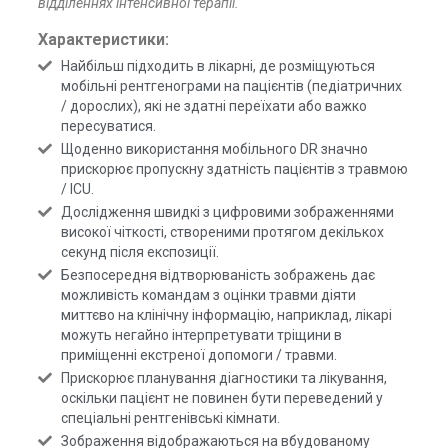
відділеннях інтенсивної терапії.
Характеристики:
Найбільш підходить в лікарні, де розміщуються
мобільні рентгенограми на пацієнтів (педіатричних
/ дорослих), які не здатні переїхати або важко
пересуватися.
Щоденно використання мобільного DR значно
прискорює пропускну здатність пацієнтів з травмою
/ ICU.
Дослідження швидкі з цифровими зображеннями
високої чіткості, створеними протягом декількох
секунд після експозиції.
Безпосередня відтворюваність зображень дає
можливість командам з оцінки травми діяти
миттєво на клінічну інформацію, наприклад, лікарі
можуть негайно інтерпретувати тріщини в
приміщенні екстреної допомоги / травми.
Прискорює планування діагностики та лікування,
оскільки пацієнт не повинен бути переведений у
спеціальні рентгенівські кімнати.
Зображення відображаються на вбудованому